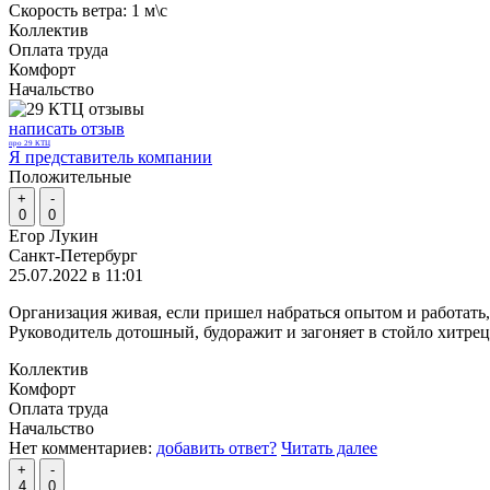
Скорость ветра:
1 м\с
Коллектив
Оплата труда
Комфорт
Начальство
написать отзыв
про 29 КТЦ
Я представитель компании
Положительные
+
-
0
0
Егор Лукин
Санкт-Петербург
25.07.2022 в 11:01
Организация живая, если пришел набраться опытом и работать,
Руководитель дотошный, будоражит и загоняет в стойло хитре
Коллектив
Комфорт
Оплата труда
Начальство
Нет комментариев:
добавить ответ?
Читать далее
+
-
4
0