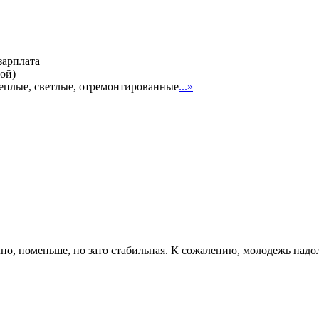
зарплата
ой)
 теплые, светлые, отремонтированные
...»
о, поменьше, но зато стабильная. К сожалению, молодежь надолг