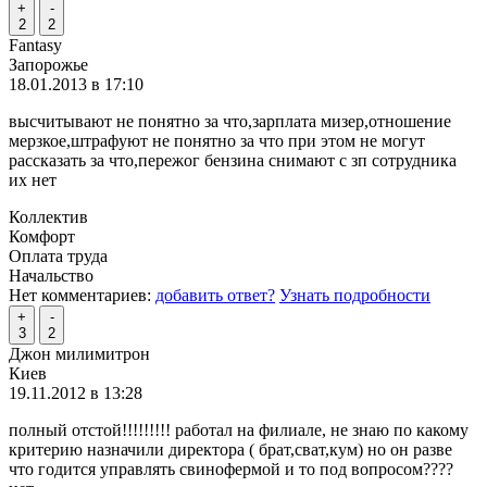
+
-
2
2
Fantasy
Запорожье
18.01.2013 в 17:10
высчитывают не понятно за что,зарплата мизер,отношение
мерзкое,штрафуют не понятно за что при этом не могут
рассказать за что,пережог бензина снимают с зп сотрудника
их нет
Коллектив
Комфорт
Оплата труда
Начальство
Нет комментариев:
добавить ответ?
Узнать подробности
+
-
3
2
Джон милимитрон
Киев
19.11.2012 в 13:28
полный отстой!!!!!!!!! работал на филиале, не знаю по какому
критерию назначили директора ( брат,сват,кум) но он разве
что годится управлять свинофермой и то под вопросом????