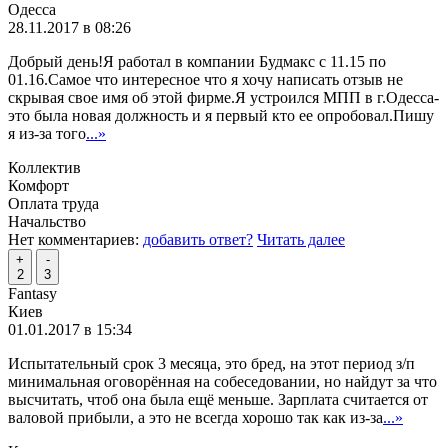
Одесса
28.11.2017 в 08:26
Добрый день!Я работал в компании Будмакс с 11.15 по
01.16.Самое что интересное что я хочу написать отзыв не
скрывая свое имя об этой фирме.Я устроился МПП в г.Одесса-
это была новая должность и я первый кто ее опробовал.Пишу
я из-за того
...»
Коллектив
Комфорт
Оплата труда
Начальство
Нет комментариев:
добавить ответ?
Читать далее
+
-
2
3
Fantasy
Киев
01.01.2017 в 15:34
Испытательный срок 3 месяца, это бред, на этот период з/п
минимальная оговорённая на собеседовании, но найдут за что
высчитать, чтоб она была ещё меньше. Зарплата считается от
валовой прибыли, а это не всегда хорошо так как из-за
...»