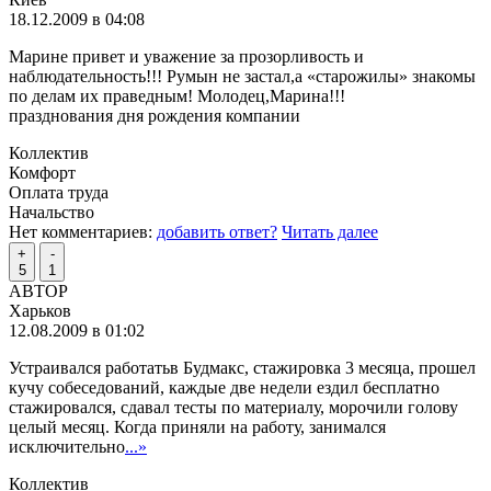
18.12.2009 в 04:08
Марине привет и уважение за прозорливость и
наблюдательность!!! Румын не застал,а «старожилы» знакомы
по делам их праведным! Молодец,Марина!!!
празднования дня рождения компании
Коллектив
Комфорт
Оплата труда
Начальство
Нет комментариев:
добавить ответ?
Читать далее
+
-
5
1
АВТОР
Харьков
12.08.2009 в 01:02
Устраивался работатьв Будмакс, стажировка 3 месяца, прошел
кучу собеседований, каждые две недели ездил бесплатно
стажировался, сдавал тесты по материалу, морочили голову
целый месяц. Когда приняли на работу, занимался
исключительно
...»
Коллектив