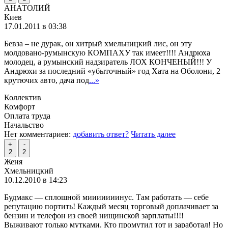
АНАТОЛИЙ
Киев
17.01.2011 в 03:38
Бевза – не дурак, он хитрый хмельницкий лис, он эту
молдовано-румынскую КОМПАХУ так имеет!!!! Андрюха
молодец, а румынский надзиратель ЛОХ КОНЧЕНЫЙ!!! У
Андрюхи за последний «убыточный» год Хата на Оболони, 2
крутючих авто, дача под
...»
Коллектив
Комфорт
Оплата труда
Начальство
Нет комментариев:
добавить ответ?
Читать далее
+
-
2
2
Женя
Хмельницкий
10.12.2010 в 14:23
Будмакс — сплошной мииииииинус. Там работать — себе
репутацию портить! Каждый месяц торговый доплачивает за
бензин и телефон из своей нищинской зарплаты!!!!
Выживают только мутками. Кто промутил тот и заработал! Но