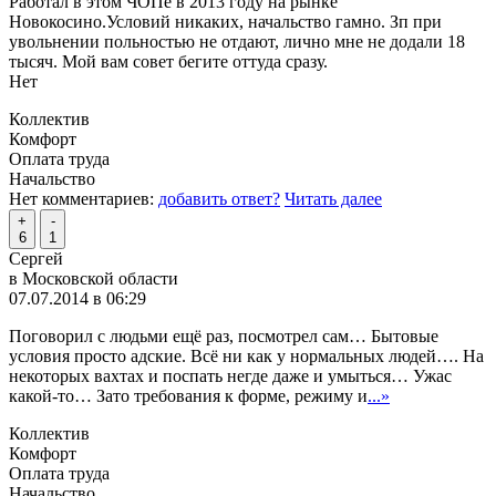
Работал в этом ЧОПе в 2013 году на рынке
Новокосино.Условий никаких, начальство гамно. Зп при
увольнении польностью не отдают, лично мне не додали 18
тысяч. Мой вам совет бегите оттуда сразу.
Нет
Коллектив
Комфорт
Оплата труда
Начальство
Нет комментариев:
добавить ответ?
Читать далее
+
-
6
1
Сергей
в Московской области
07.07.2014 в 06:29
Поговорил с людьми ещё раз, посмотрел сам… Бытовые
условия просто адские. Всё ни как у нормальных людей…. На
некоторых вахтах и поспать негде даже и умыться… Ужас
какой-то… Зато требования к форме, режиму и
...»
Коллектив
Комфорт
Оплата труда
Начальство