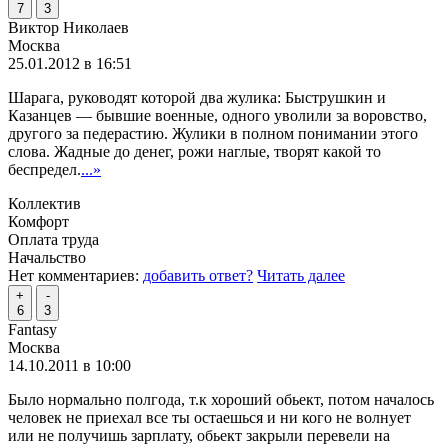
7
3
Виктор Николаев
Москва
25.01.2012 в 16:51
Шарага, руководят которой два жулика: Быструшкин и
Казанцев — бывшие военные, одного уволили за воровство,
другого за педерастию. Жулики в полном понимании этого
слова. Жадные до денег, рожи наглые, творят какой то
беспредел.
...»
Коллектив
Комфорт
Оплата труда
Начальство
Нет комментариев:
добавить ответ?
Читать далее
+
-
6
3
Fantasy
Москва
14.10.2011 в 10:00
Было нормально полгода, т.к хороший обьект, потом началось
человек не приехал все ты остаешься и ни кого не волнует
или не получишь зарплату, обьект закрыли перевели на