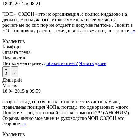
18.05.2015 в 08:21
ЧОП » ОЗДОН» это не организация ,а полное кидалово на
деньги , мой муж рассчитался уже как более месяца ,а
расчетные до сих пор не отдают и документы тоже . Звонит в
ЧОП по поводу расчета , ежедневно а отвечают , позвоните
...»
Коллектив
Комфорт
Оплата труда
Начальство
Нет комментариев:
добавить ответ?
Читать далее
+
-
4
4
Дмитрий
Москва
18.04.2015 в 09:59
с зарплатой да сразу не схватиш и не убежиш как мыш,
правельная позиция ЧОПа, потому, что одноразовых много.
Пишете х….ю, тот плохой этот вы сами кто?!!! (АНОНИМ).
Охрана, лично мое мнение руководство ЧОП ОЗДОН это
старшие
...»
Коллектив