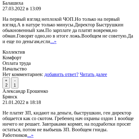
Балашиха
27.03.2022 в 13:09
На первый взгляд неплохой ЧОП.Но только на первый
взгляд.А в натуре только минусы.Директор Быструшкин
обыкновенный хам.По зарплате да платят вовремя,но
обман.Говорят одно,но в итоге ложь.Вообщем не советую.Да
и еще по деньгам,если
...»
Коллектив
Комфорт
Оплата труда
Начальство
Нет комментариев:
добавить ответ?
Читать далее
+
-
2
1
Александр Ерошенко
Брянск
21.01.2022 в 18:18
Не платят ЗП, кидают на деньги, быструшкин, ген директор
общается как со скотом. Гребенец нач охраны оздон 1 вообще
ничего не решает. Завтраками кормят, на подработки просят
остаться, потом не выбьешь ЗП. Вообщем гниды.
Работников
...»