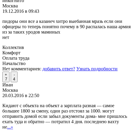
инкогнито
Москва
19.12.2016 в 09:43
пидоры они все а казанеч хитро выебанная мразь если они
офицеры то теперь понятно почему в 90 распалась наша армия
из за таких уродов маминых
нет
Коллектив
Комфорт
Оплата труда
Начальство
Нет комментариев:
добавить ответ?
Узнать подробности
+
-
7
4
Иван
Москва
20.03.2016 в 22:50
Кидают с объекта на объект а зарплата разная — самое
большее 1800 за смену, один раз отстоял за 1000. могут
отправить домой если забыл документы дома- мне пришлось
ехать туда и обратно — потратил 4 дня. последнею вахту
не
...»