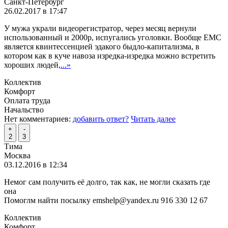
Санкт-Петербург
26.02.2017 в 17:47
У мужа украли видеорегистратор, через месяц вернули
использованный и 2000р, испугались уголовки. Вообще ЕМС
является квинтессенцией эдакого быдло-капитализма, в
котором как в куче навоза изредка-изредка можно встретить
хороших людей,
...»
Коллектив
Комфорт
Оплата труда
Начальство
Нет комментариев:
добавить ответ?
Читать далее
+
-
2
3
Тима
Москва
03.12.2016 в 12:34
Немог сам получить её долго, так как, не могли сказать где
она
Помоглм найти посылку emshelp@yandex.ru 916 330 12 67
Коллектив
Комфорт