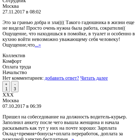
Сотрудник
Москва
27.11.2017 в 08:02
Это за гранью добра и зла(((( Такого гадюшника в жизни еще
не видела! Просто очень нужна была работа, сократили((
Ощущение, что находишься в помойке, в туалет и особенно в
кухню войти невозможно уважающему себя человеку!
Ощущение,что
...»
Коллектив
Комфорт
Оплата труда
Начальство
Нет комментариев:
добавить ответ?
Читать далее
+
-
1
3
XXX
Москва
07.10.2017 в 06:39
Пришел на собеседование на должность водитель-курьер.
Заполнил анкету после чего вышла женщина и начала
расказывать как тут у них на почте хорошо: Зарплата
Оклад+премия+бонусы+оплата переработок, доплата за
разездной харктер бесплатные
...»