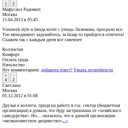
1
2
Мафусаил Радомип
Москва
15.04.2013 в 05:45
Vurunezh style и банда котят с улицы Лизюкова, просрали все.
Топ менеджмент задумайтесь, за базар то прийдется ответить!
Скажем так с каждым днем все гавеннее
Коллектив
Комфорт
Оплата труда
Начальство
Нет комментариев:
добавить ответ?
Узнать подробности
+
-
4
2
Светлана
Москва
05.12.2012 в 01:08
Друзья и коллеги, придя на работу в гос. сектор (бюджетная
организация) я думала, что буду застрахована от «хозяйского
самодурства». Но… оказалось, что в данной организации
«мелкопоместное дворянство»
...»