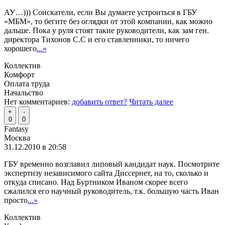
АУ…))) Соискатели, если Вы думаете устроиться в ГБУ
«МБМ», то бегите без оглядки от этой компании, как можно
дальше. Пока у руля стоят такие руководители, как зам ген.
директора Тихонов С.С и его ставленники, то ничего
хорошего
...»
Коллектив
Комфорт
Оплата труда
Начальство
Нет комментариев:
добавить ответ?
Читать далее
+
-
0
0
Fantasy
Москва
31.12.2010 в 20:58
ГБУ временно возглавил липовый кандидат наук. Посмотрите
экспертизу независимого сайта Диссернет, на то, сколько и
откуда списано. Над Буртником Иваном скорее всего
сжалился его научный руководитель, т.к. большую часть Иван
просто
...»
Коллектив