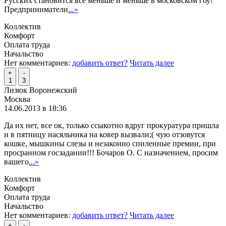
Русских становится все меньше и меньше в московском гбу!
Предприниматели
...»
Коллектив
Комфорт
Оплата труда
Начальство
Нет комментариев:
добавить ответ?
Читать далее
+
-
1
3
Лизюк Воронежский
Москва
14.06.2013 в 18:36
Да их нет, все ок, только ссыкотно вдруг прокуратура пришла
и в пятницу насяльника на ковер вызвали;( чую отзовутся
кошке, мышкины слезы и незаконно спиленные премии, при
просранном госзадании!!! Бочаров О. С назначением, просим
вашего
...»
Коллектив
Комфорт
Оплата труда
Начальство
Нет комментариев:
добавить ответ?
Читать далее
+
-