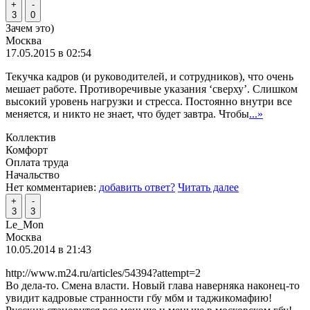
+
-
3
0
Зачем это)
Москва
17.05.2015 в 02:54
Текучка кадров (и руководителей, и сотрудников), что очень
мешает работе. Противоречивые указания ‘сверху’. Слишком
высокий уровень нагрузки и стресса. Постоянно внутри все
меняется, и никто не знает, что будет завтра. Чтобы
...»
Коллектив
Комфорт
Оплата труда
Начальство
Нет комментариев:
добавить ответ?
Читать далее
+
-
3
3
Le_Mon
Москва
10.05.2014 в 21:43
http://www.m24.ru/articles/54394?attempt=2
Во дела-то. Смена власти. Новый глава наверняка наконец-то
увидит кадровые странности гбу мбм и таджикомафию!