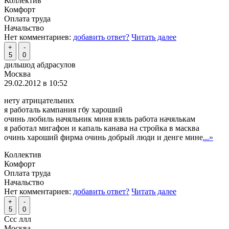
Коллектив
Комфорт
Оплата труда
Начальство
Нет комментариев:
добавить ответ?
Читать далее
+
-
5
0
дильшод абдрасулов
Москва
29.02.2012 в 10:52
нету атрицательних
я работаль кампания гбу хароший
очинь любиль начяльник миня взяль работа начялькам
я работал мигафон и капаль канава на стройка в масква
очинь хароший фирма очинь добрый люди и денге мине
...»
Коллектив
Комфорт
Оплата труда
Начальство
Нет комментариев:
добавить ответ?
Читать далее
+
-
5
0
Ссс ллл
Москва