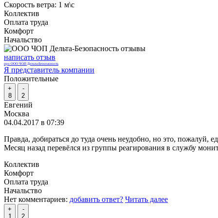
Скорость ветра:
1 м\с
Коллектив
Оплата труда
Комфорт
Начальство
написать отзыв
про ООО ЧОП Дельта-Безопасность
Я представитель компании
Положительные
+
-
8
2
Евгений
Москва
04.04.2017 в 07:39
Правда, добираться до туда очень неудобно, но это, пожалуй,
Месяц назад перевёлся из группы реагирования в службу мони
Коллектив
Комфорт
Оплата труда
Начальство
Нет комментариев:
добавить ответ?
Читать далее
+
-
1
2