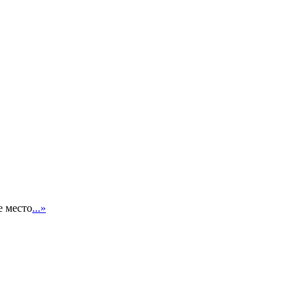
е место
...»