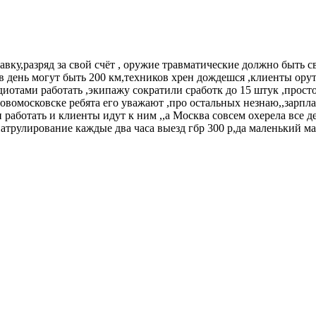
авку,разряд за свой счёт , оружие травматические должно быть с
и в день могут быть 200 км,техников хрен дождешся ,клиенты ор
иотами работать ,экипажу сократили сработк до 15 штук ,просто
овомосковске ребята его уважают ,про остальных незнаю,,зарпла
работать и клиенты идут к ним ,,а Москва совсем охерела все де
трулирование каждые два часа выезд гбр 300 р,да маленький мага