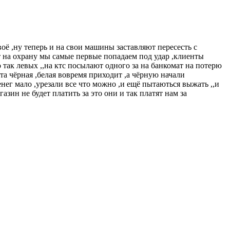
воё ,ну теперь и на свои машины заставляют пересесть с
ут на охрану мы самые первые попадаем под удар ,клиенты
 так левых ,,на ктс посылают одного за на банкомат на потерю
та чёрная ,белая вовремя приходит ,а чёрную начали
нег мало ,урезали все что можно ,и ещё пытаються выжать ,,и
зин не будет платить за это они и так платят нам за