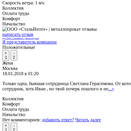
Скорость ветра:
1 м\с
Коллектив
Оплата труда
Комфорт
Начальство
написать отзыв
про ООО "СтальИнтех" | металлопрокат
Я представитель компании
Положительные
+
-
1
2
Женя
Москва
18.01.2018 в 01:20
Только одна, бывшая сотрудница Светлана Герасимова. От кото
сотрудник, хоть Иван , но твой почерк пошлого и не
...»
Коллектив
Комфорт
Оплата труда
Начальство
Нет комментариев:
добавить ответ?
Читать далее
+
-
1
2