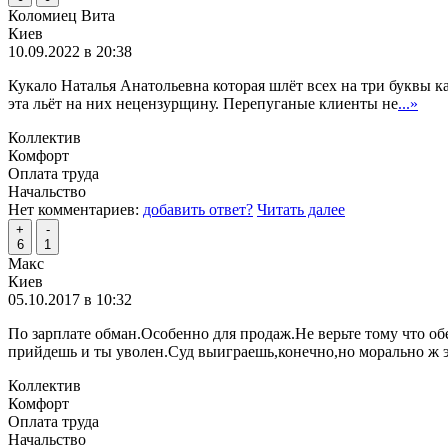
Коломиец Вита
Киев
10.09.2022 в 20:38
Кукало Наталья Анатольевна которая шлёт всех на три буквы к
этa льёт на них нецензурщину. Перепуганые клиенты не
...»
Коллектив
Комфорт
Оплата труда
Начальство
Нет комментариев:
добавить ответ?
Читать далее
+
-
6
1
Макс
Киев
05.10.2017 в 10:32
По зарплате обман.Особенно для продаж.Не верьте тому что о
прийдешь и ты уволен.Суд выиграешь,конечно,но морально ж 
Коллектив
Комфорт
Оплата труда
Начальство