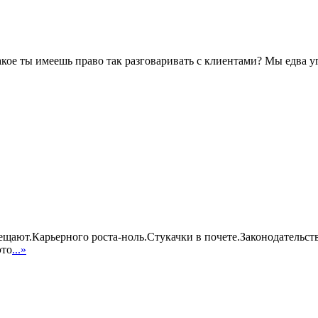
акое ты имеешь право так разговаривать с клиентами? Мы едва у
бещают.Карьерного роста-ноль.Стукачки в почете.Законодательс
это
...»