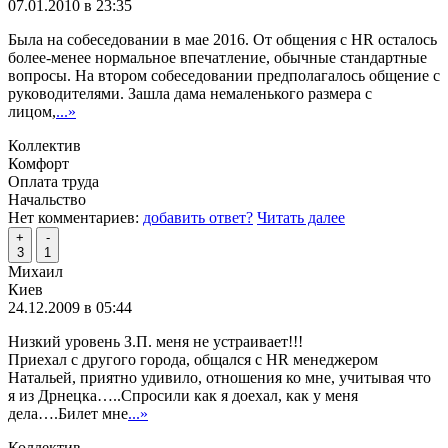
07.01.2010 в 23:35
Была на собеседовании в мае 2016. От общения с HR осталось
более-менее нормальное впечатление, обычные стандартные
вопросы. На втором собеседовании предполагалось общение с
руководителями. Зашла дама немаленького размера с
лицом,
...»
Коллектив
Комфорт
Оплата труда
Начальство
Нет комментариев:
добавить ответ?
Читать далее
+
-
3
1
Михаил
Киев
24.12.2009 в 05:44
Низкий уровень З.П. меня не устраивает!!!
Приехал с другого города, общался с HR менеджером
Натальей, приятно удивило, отношения ко мне, учитывая что
я из Дрнецка…..Спросили как я доехал, как у меня
дела….Билет мне
...»
Коллектив