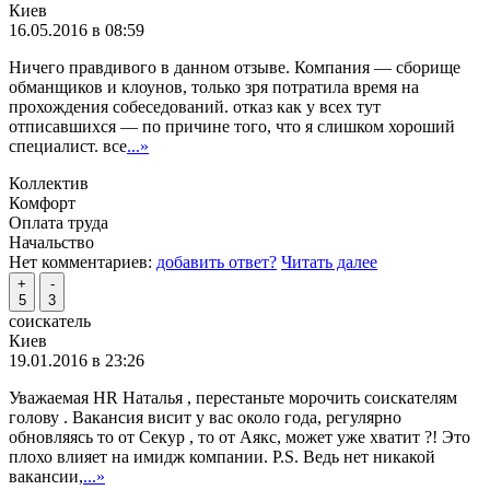
Киев
16.05.2016 в 08:59
Ничего правдивого в данном отзыве. Компания — сборище
обманщиков и клоунов, только зря потратила время на
прохождения собеседований. отказ как у всех тут
отписавшихся — по причине того, что я слишком хороший
специалист. все
...»
Коллектив
Комфорт
Оплата труда
Начальство
Нет комментариев:
добавить ответ?
Читать далее
+
-
5
3
соискатель
Киев
19.01.2016 в 23:26
Уважаемая HR Наталья , перестаньте морочить соискателям
голову . Вакансия висит у вас около года, регулярно
обновляясь то от Секур , то от Аякс, может уже хватит ?! Это
плохо влияет на имидж компании. P.S. Ведь нет никакой
вакансии,
...»