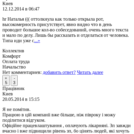
Киев
12.12.2014 в 06:47
hr Наталья ((( оттолкнула как только открыла рот,
высокомерность присутствует, явно видно что в день
проводит большое кол-во собеседований, очень много текста
и мало по делу. Лишь бы рассказать и отделаться от человека.
Типа иди уже с
...»
Коллектив
Комфорт
Оплата труда
Начальство
Нет комментариев:
добавить ответ?
Читать далее
+
-
5
3
Працівник
Киев
20.05.2014 в 15:15
Я не помітив.
Працюю в цій компаніі вже більше, ніж півроку і можу
поділитися відгуком.
Офіційне працевлаштування , оплачують лікарняні. Зп завжди
вчасно і вже підвищили рівень зп, бо цінять людей, які хочуть