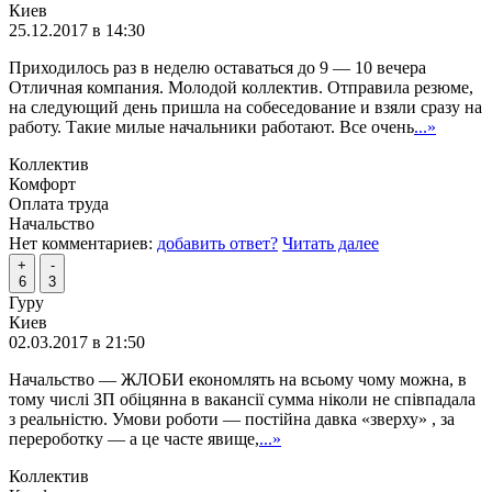
Киев
25.12.2017 в 14:30
Приходилось раз в неделю оставаться до 9 — 10 вечера
Отличная компания. Молодой коллектив. Отправила резюме,
на следующий день пришла на собеседование и взяли сразу на
работу. Такие милые начальники работают. Все очень
...»
Коллектив
Комфорт
Оплата труда
Начальство
Нет комментариев:
добавить ответ?
Читать далее
+
-
6
3
Гуру
Киев
02.03.2017 в 21:50
Начальство — ЖЛОБИ економлять на всьому чому можна, в
тому числі ЗП обіцянна в вакансії сумма ніколи не співпадала
з реальністю. Умови роботи — постійна давка «зверху» , за
перероботку — а це часте явище,
...»
Коллектив