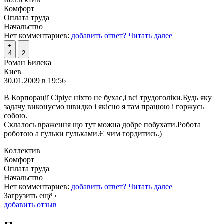
Комфорт
Оплата труда
Начальство
Нет комментариев:
добавить ответ?
Читать далее
+
-
4
2
Роман Билека
Киев
30.01.2009 в 19:56
В Корпорації Сіріус ніхто не бухає,і всі трудоголіки.Будь яку
задачу виконуємо швидко і якісно я там працюю і горжусь
собою.
Склалось враження що тут можна добре побухати.Робота
роботою а гульки гульками.Є чим гордитись.)
Коллектив
Комфорт
Оплата труда
Начальство
Нет комментариев:
добавить ответ?
Читать далее
Загрузить ещё ›
добавить отзыв