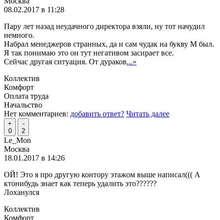
Москва
08.02.2017 в 11:28
Пару лет назад неудачного директора взяли, ну тот начудил
немного.
Набрал менеджеров странных, да и сам чудак на букву М был.
Я так понимаю это он тут негативом засирает все.
Сейчас другая ситуация. От дураков
...»
Коллектив
Комфорт
Оплата труда
Начальство
Нет комментариев:
добавить ответ?
Читать далее
+
-
0
2
Le_Mon
Москва
18.01.2017 в 14:26
ОЙ! Это я про другую контору этажом выше написал((( А
ктонибудь знает как теперь удалить это??????
Лоханулся
Коллектив
Комфорт