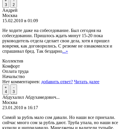
+
-
3
2
Андрей
Москва
15.02.2010 в 01:09
Не ходите даже на собеседование. Был сегодня на
собеседовании. Пришлось ждать минут 15-20 пока
руководитель отдела сделает свои дела, хотя я пришел
вовремя, как договорились. С резюме не ознакомился и
спрашивал бред. Так бездарно
...»
Коллектив
Комфорт
Оплата труда
Начальство
Нет комментариев:
добавить ответ?
Читать далее
+
-
4
3
Абдухалил Абдухамедович...
Москва
23.01.2010 в 16:17
Симой за рубль мало сом давали. Но наши все приехали.
сийчас много сом за рубль дают. Труба упала, но наши все
курили и нипридавило. Манеджеры и вадители тупыйе,