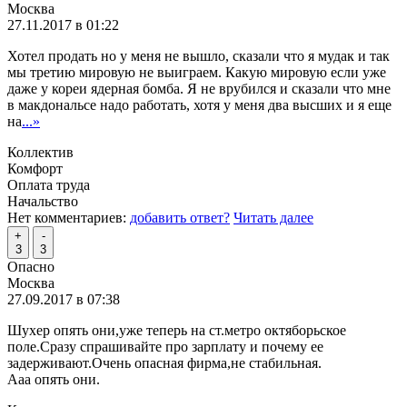
Москва
27.11.2017 в 01:22
Хотел продать но у меня не вышло, сказали что я мудак и так
мы третию мировую не выиграем. Какую мировую если уже
даже у кореи ядерная бомба. Я не врубился и сказали что мне
в макдональсе надо работать, хотя у меня два высших и я еще
на
...»
Коллектив
Комфорт
Оплата труда
Начальство
Нет комментариев:
добавить ответ?
Читать далее
+
-
3
3
Опасно
Москва
27.09.2017 в 07:38
Шухер опять они,уже теперь на ст.метро октяборьское
поле.Сразу спрашивайте про зарплату и почему ее
задерживают.Очень опасная фирма,не стабильная.
Ааа опять они.