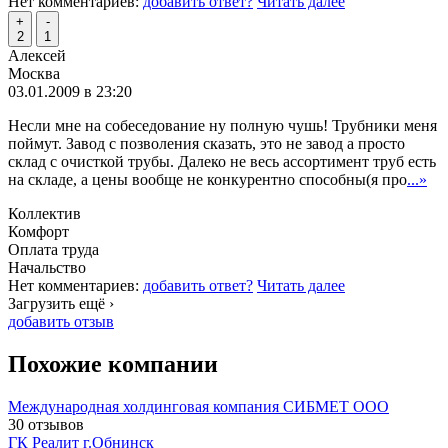
Нет комментариев:
добавить ответ?
Читать далее
+
-
2
1
Алексей
Москва
03.01.2009 в 23:20
Несли мне на собеседование ну полную чушь! Трубники меня
поймут. Завод с позволения сказать, это не завод а просто
склад с очисткой трубы. Далеко не весь ассортимент труб есть
на складе, а цены вообще не конкурентно способны(я про
...»
Коллектив
Комфорт
Оплата труда
Начальство
Нет комментариев:
добавить ответ?
Читать далее
Загрузить ещё ›
добавить отзыв
Похожие компании
Международная холдинговая компания СИБМЕТ ООО
30 отзывов
ГК Реалит г.Обнинск