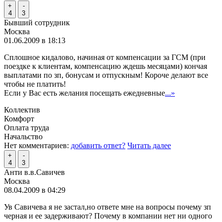
+
-
4
3
Бывший сотрудник
Москва
01.06.2009 в 18:13
Сплошное кидалово, начиная от компенсации за ГСМ (при
поездке к клиентам, компенсацию ждешь месяцами) кончая
выплатами по зп, бонусам и отпускным! Короче делают все
чтобы не платить!
Если у Вас есть желания посещать ежедневные
...»
Коллектив
Комфорт
Оплата труда
Начальство
Нет комментариев:
добавить ответ?
Читать далее
+
-
4
3
Анти в.в.Савичев
Москва
08.04.2009 в 04:29
Ув Савичева я не застал,но ответе мне на вопросы почему зп
черная и ее задерживают? Почему в компании нет ни одного