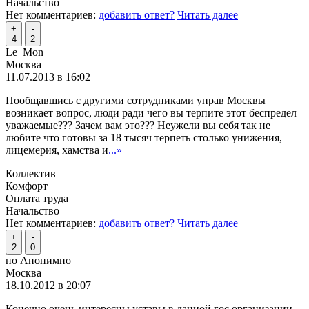
Начальство
Нет комментариев:
добавить ответ?
Читать далее
+
-
4
2
Le_Mon
Москва
11.07.2013 в 16:02
Пообщавшись с другими сотрудниками управ Москвы
возникает вопрос, люди ради чего вы терпите этот беспредел
уважаемые??? Зачем вам это??? Неужели вы себя так не
любите что готовы за 18 тысяч терпеть столько унижения,
лицемерия, хамства и
...»
Коллектив
Комфорт
Оплата труда
Начальство
Нет комментариев:
добавить ответ?
Читать далее
+
-
2
0
но Анонимно
Москва
18.10.2012 в 20:07
Конечно очень интересны уставы в данной гос организации,