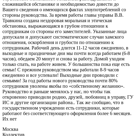
сложившейся обстановке и необходимостью довести до
Вашего сведения о имеющихся фактах злоупотреблений со
стороны руководства. За время работы главы управы В.В.
Травкина создана нездоровая моральная и этическая
обстановка, выражающаяся в грубом отношении к
сотрудникам со стороны его заместителей. Указанные лица
допускали и допускают систематические случаи хамского
отношения, оскорбления и грубости по отношению к
сотрудникам. Рабочий день длится 11-12 часов ежедневно, в
выходные и праздничные дни мы почти всегда работаем (6-8
часов), обедаем 20 минут и снова за работу. Домой уходим
только спать, на работе живем. У большинства пока еще есть
семьи! С прежним руководством мы работали 8-9 часов
ежедневно и все успевали! Выходные дни проводили с
семьями! За год работы нового руководства почти 80%
сотрудников уволены якобы по «собственному желанию».
Руководство и раньше менялось у нас, но чтобы так
откровенно приводили родню, друзей, любовниц в управу, ГУ
ИС и другие организации района.. Так же сообщаю, что в
государственном учреждении есть сотрудники, которые
работают без соответствующего оформления более 6 месяцев.
Их нет
Москва
Коллектив