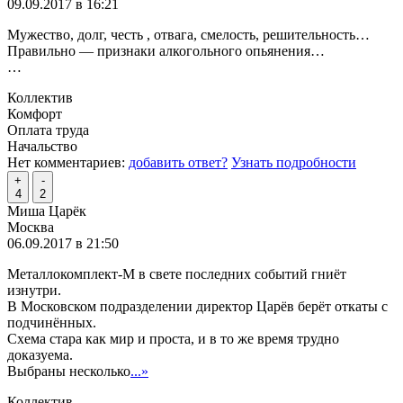
09.09.2017 в 16:21
Мужество, долг, честь , отвага, смелость, решительность…
Правильно — признаки алкогольного опьянения…
…
Коллектив
Комфорт
Оплата труда
Начальство
Нет комментариев:
добавить ответ?
Узнать подробности
+
-
4
2
Миша Царёк
Москва
06.09.2017 в 21:50
Металлокомплект-М в свете последних событий гниёт
изнутри.
В Московском подразделении директор Царёв берёт откаты с
подчинённых.
Схема стара как мир и проста, и в то же время трудно
доказуема.
Выбраны несколько
...»
Коллектив