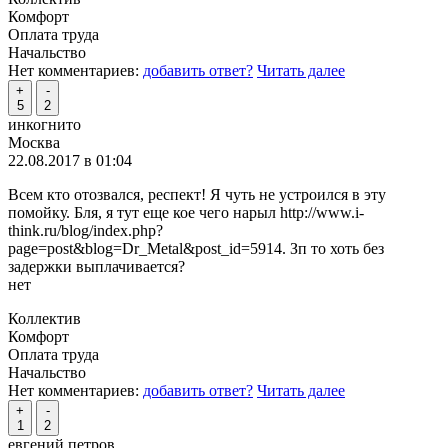
Комфорт
Оплата труда
Начальство
Нет комментариев:
добавить ответ?
Читать далее
+
-
5
2
инкогнито
Москва
22.08.2017 в 01:04
Всем кто отозвался, респект! Я чуть не устроился в эту
помойку. Бля, я тут еще кое чего нарыл http://www.i-
think.ru/blog/index.php?
page=post&blog=Dr_Metal&post_id=5914. Зп то хоть без
задержки выплачивается?
нет
Коллектив
Комфорт
Оплата труда
Начальство
Нет комментариев:
добавить ответ?
Читать далее
+
-
1
2
евгений петров