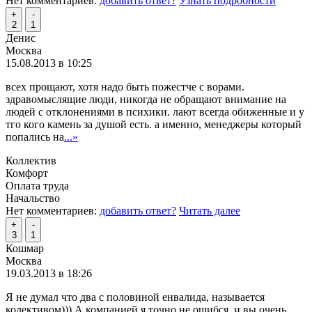
Нет комментариев:
добавить ответ?
Узнать подробности
+
-
2
1
Денис
Москва
15.08.2013 в 10:25
всех прощают, хотя надо быть пожестче с ворами.
здравомыслящие люди, никогда не обращают внимание на
людей с отклонениями в психики. лают всегда обиженные и у
тго кого камень за душой есть. а именно, менеджеры который
попались на
...»
Коллектив
Комфорт
Оплата труда
Начальство
Нет комментариев:
добавить ответ?
Читать далее
+
-
3
1
Кошмар
Москва
19.03.2013 в 18:26
Я не думал что два с половиной енвалида, называется
колективом))) А компанией я точно не ошибся, и вы очень