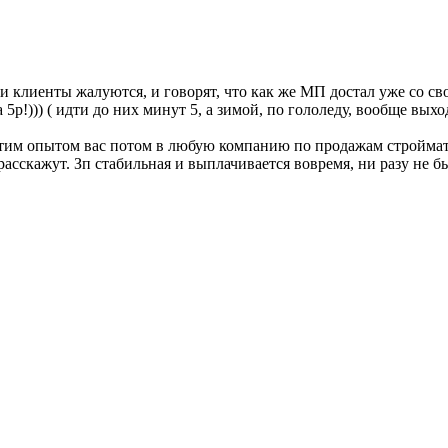
и клиенты жалуются, и говорят, что как же МП достал уже со с
5р!))) ( идти до них минут 5, а зимой, по гололеду, вообще выхо
этим опытом вас потом в любую компанию по продажам строймате
асскажут. Зп стабильная и выплачивается вовремя, ни разу не 