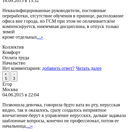
16.09.2015 в 13:32
Неквалифицированные руководители, постоянные
переработки, отсутствие обучения в принице, расположние
офиса вне города, но ГСМ при этом не оплачивается/не
компенсируется, никчемная дисциплина, в отпуск только
зимой
кроме отдельных
...»
Коллектив
Комфорт
Оплата труда
Начальство
Нет комментариев:
добавить ответ?
Читать далее
+
-
5
3
Егор
Москва
04.06.2015 в 22:04
Позвонила девочка, говорила будто вата во рту, нерусская
видно, так и оказалось, сразу создалось неприятное
впечатление-берут в управление нерусских, дальше задавала
шаблонные вопросы, конечно не профессионал, потом ее
начальница,
...»