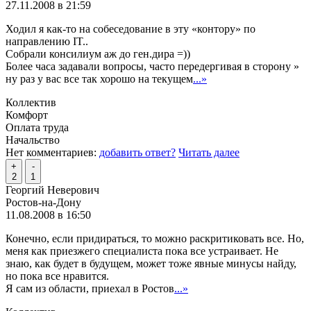
27.11.2008 в 21:59
Ходил я как-то на собеседование в эту «контору» по
направлению IT..
Собрали консилиум аж до ген.дира =))
Более часа задавали вопросы, часто передергивая в сторону »
ну раз у вас все так хорошо на текущем
...»
Коллектив
Комфорт
Оплата труда
Начальство
Нет комментариев:
добавить ответ?
Читать далее
+
-
2
1
Георгий Неверович
Ростов-на-Дону
11.08.2008 в 16:50
Конечно, если придираться, то можно раскритиковать все. Но,
меня как приезжего специалиста пока все устраивает. Не
знаю, как будет в будущем, может тоже явные минусы найду,
но пока все нравится.
Я сам из области, приехал в Ростов
...»