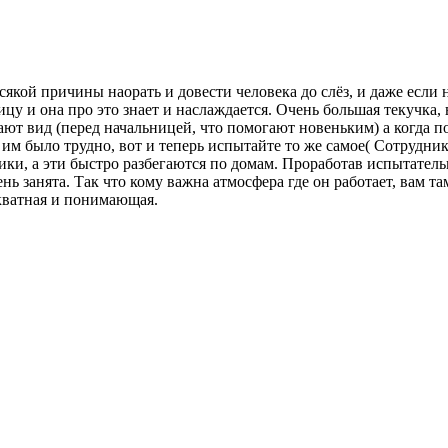
сякой причины наорать и довести человека до слёз, и даже если 
цу и она про это знает и наслаждается. Очень большая текучка,
лают вид (перед начальницей, что помогают новеньким) а когда 
 им было трудно, вот и теперь испытайте то же самое( Сотрудник
ки, а эти быстро разбегаются по домам. Проработав испытатель
ень занята. Так что кому важна атмосфера где он работает, вам та
кватная и понимающая.