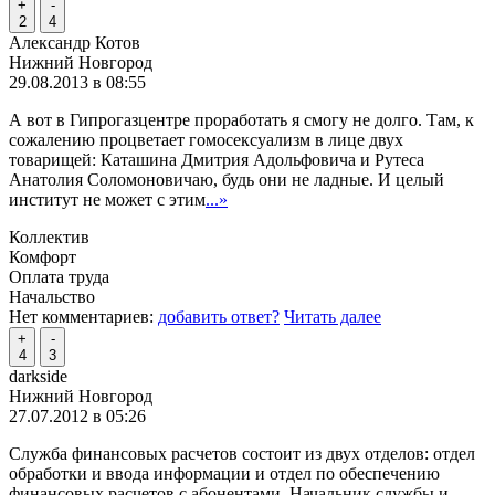
+
-
2
4
Александр Котов
Нижний Новгород
29.08.2013 в 08:55
А вот в Гипрогазцентре проработать я смогу не долго. Там, к
сожалению процветает гомосексуализм в лице двух
товарищей: Каташина Дмитрия Адольфовича и Рутеса
Анатолия Соломоновичаю, будь они не ладные. И целый
институт не может с этим
...»
Коллектив
Комфорт
Оплата труда
Начальство
Нет комментариев:
добавить ответ?
Читать далее
+
-
4
3
darkside
Нижний Новгород
27.07.2012 в 05:26
Служба финансовых расчетов состоит из двух отделов: отдел
обработки и ввода информации и отдел по обеспечению
финансовых расчетов с абонентами. Начальник службы и