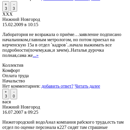
+
-
3
3
XXX
Нижний Новгород
15.02.2009 в 10:15
Лаборатория не возражала о приёме…заявление подписано
начальником,главным метрологом, но потом приехал на
керченскую 15а в отдел `кадров`..начала выжимать все
подробности(почему,как,и зачем)..Наталья дурочка
полная,сама же
...»
Коллектив
Комфорт
Оплата труда
Начальство
Нет комментариев:
добавить ответ?
Читать далее
+
-
3
0
вася
Нижний Новгород
16.07.2007 в 09:25
Нижегородский водоАнал компания рабского труда,есть там
отдел по оценке персонала к227 сидят там страшные