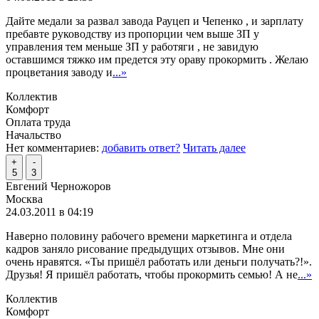
Дайте медали за развал завода Рауцеп и Чепенко , и зарплату
пребавте руководству из пропорции чем выше ЗП у
управления тем меньше ЗП у работяги , не завидую
оставшимся тяжко им предется эту ораву прокормить . Желаю
процветания заводу и
...»
Коллектив
Комфорт
Оплата труда
Начальство
Нет комментариев:
добавить ответ?
Читать далее
+
-
5
3
Евгений Черножоров
Москва
24.03.2011 в 04:19
Наверно половину рабочего времени маркетинга и отдела
кадров заняло рисование предыдущих отзывов. Мне они
очень нравятся. «Ты пришёл работать или деньги получать?!».
Друзья! Я пришёл работать, чтобы прокормить семью! А не
...»
Коллектив
Комфорт