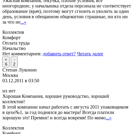
Ужасная компания, текучка, плохие условия, все
иногородние, у начальника отдела персонала не соответствует
образование (врач), поэтому могут сгноить и уволить за один
день, условия в обещанном общежитии страшные, ни кто ни
за что не
...»
Коллектив
Комфорт
Оплата труда
Начальство
Нет комментариев:
добавить ответ?
Читать далее
+
-
6
2
Степан Луконин
Москва
03.12.2011 в 03:50
их нет
Хорошая Компания, хорошее руководство, хороший
коллектив!
В этой компании начал работать с августа 2011 упаковщиком
в цехе№1, за год поднялся до мастера! Всегда платили
хорошую з/п! Премии! и всегда вовремя! По мимо
...»
Коллектив
Комфорт