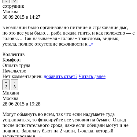
3
0
сотрудник
Москва
30.09.2015 в 14:27
в компании было организовано питание и страхование дмс,
но это все увы было… рыба начала гнить, и как положено — с
головы… Так называемая «голова» транслома, видимо,
устала, полное отсутствие вежливости к
...»
Коллектив
Комфорт
Оплата труда
Начальство
Нет комментариев:
добавить ответ?
Читать далее
+
-
3
3
Михаил
Москва
28.06.2015 в 19:28
Могут обмануть во всем, так что если надумаете туда
устраиваться, то фиксируйте все условия на бумаге. Оклад
после испытательного срока, даже если обещали могут и не
поднять. Зарплату бьют на 2 части, 1-оклад, который
зафиксирован в
...»