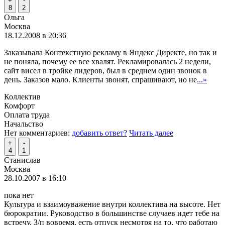
+
-
8
2
Ольга
Москва
18.12.2008 в 20:36
Заказывала Контекстную рекламу в Яндекс Директе, но так и
не поняла, почему ее все хвалят. Рекламировалась 2 недели,
сайт висел в тройке лидеров, был в среднем один звонок в
день. Заказов мало. Клиенты звонят, спрашивают, но не
...»
Коллектив
Комфорт
Оплата труда
Начальство
Нет комментариев:
добавить ответ?
Читать далее
+
-
4
1
Станислав
Москва
28.10.2007 в 16:10
пока нет
Культура и взаимоуважение внутри коллектива на высоте. Нет
бюрократии. Руководство в большинстве случаев идет тебе на
встречу. З/п вовремя, есть отпуск несмотря на то, что работаю